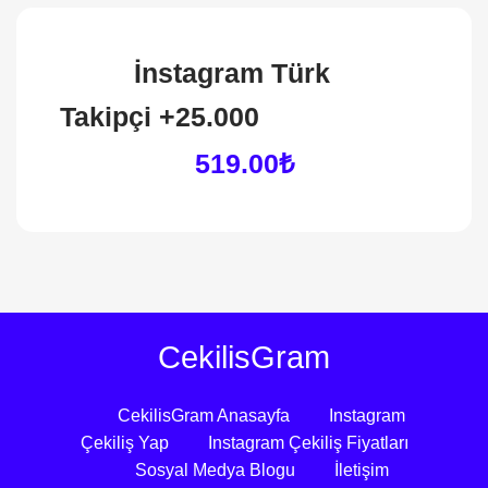
İnstagram Türk
Takipçi +25.000
519.00₺
CekilisGram
CekilisGram Anasayfa
Instagram
Çekiliş Yap
Instagram Çekiliş Fiyatları
Sosyal Medya Blogu
İletişim