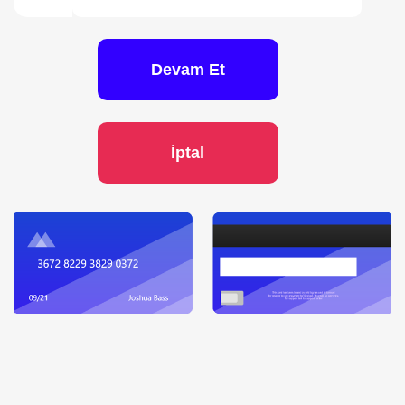
Devam Et
İptal