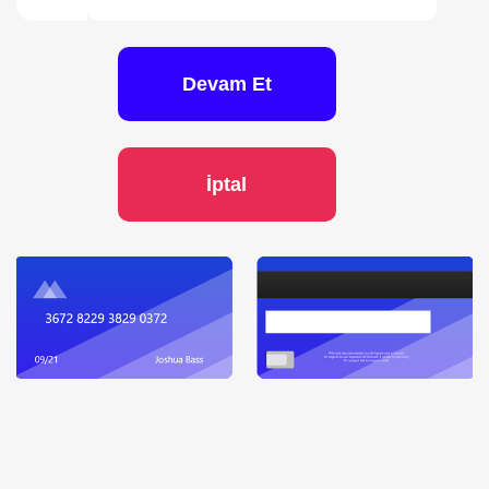
Devam Et
İptal