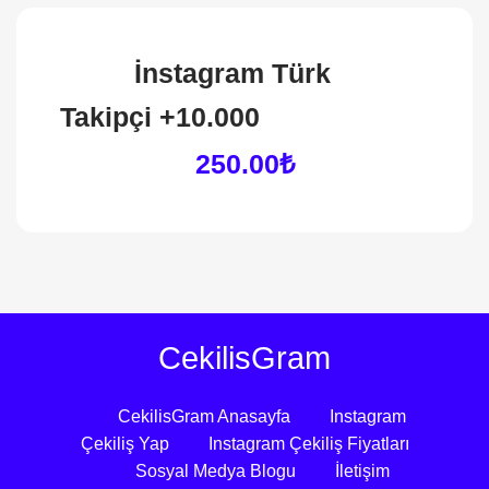
İnstagram Türk
Takipçi +10.000
250.00₺
CekilisGram
CekilisGram Anasayfa
Instagram
Çekiliş Yap
Instagram Çekiliş Fiyatları
Sosyal Medya Blogu
İletişim